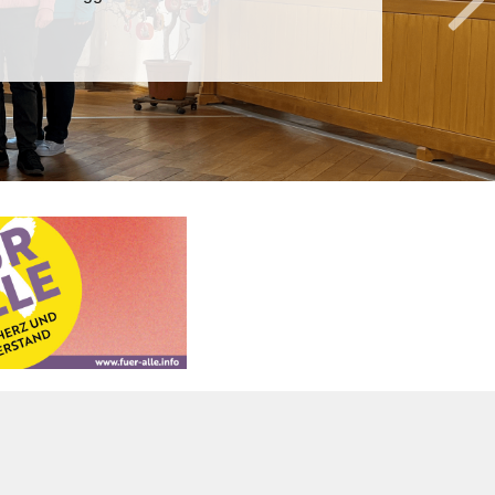
karin Johanna Eggers
ien Kirche