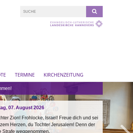
OTE
TERMINE
KIRCHENZEITUNG
anna,
ommen!
tag, 07. August 2026
ter Zion! Frohlocke, Israel! Freue dich und sei
nzem Herzen, du Tochter Jerusalem! Denn der
e Strafe weggenommen.