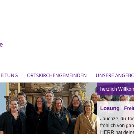
LEITUNG
ORTSKIRCHENGEMEINDEN
UNSERE ANGEB
Liebe Joh
herzlich Willk
Losung
Frei
Jauchze, du Toch
fröhlich von ga
HERR hat dein